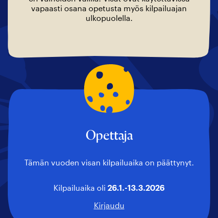
vapaasti osana opetusta myös kilpailuajan
ulkopuolella.
Opettaja
Tämän vuoden visan kilpailuaika on päättynyt.
Kilpailuaika oli
26.1.-13.3.2026
Kirjaudu