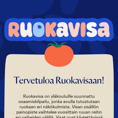
Tervetuloa Ruokavisaan!
Ruokavisa on yläkouluille suunnattu
osaamiskilpailu, jonka avulla tutustutaan
ruokaan eri näkökulmista. Visan sisällön
painopiste vaihtelee vuosittain ruuan reitin
eri vaiheiden välillä. Visat ovat käytettävissä